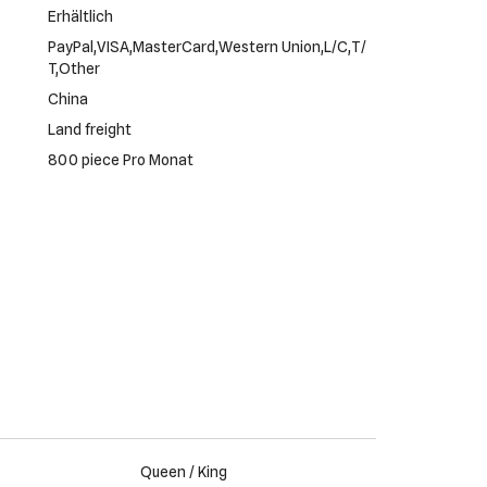
Erhältlich
PayPal,VISA,MasterCard,Western Union,L/C,T/
T,Other
China
Land freight
800 piece Pro Monat
Queen / King