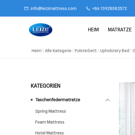
info@leizimattress.com
+86 13928582572
HEIM
MATRATZE
Heim
|
Alle Kategorie
|
Polsterbett
|
Upholstery Bed
|
G
Taschenf
Bonnell S
Schaums
Handmad
KATEGORIEN
AI Mattre
Taschenfedermatratze
Spring Mattress
Foam Mattress
Hotel Mattress