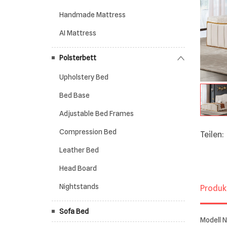
Handmade Mattress
AI Mattress
Polsterbett
Upholstery Bed
Bed Base
Adjustable Bed Frames
Compression Bed
Teilen:
Leather Bed
Head Board
Nightstands
Produk
Sofa Bed
Modell Nr