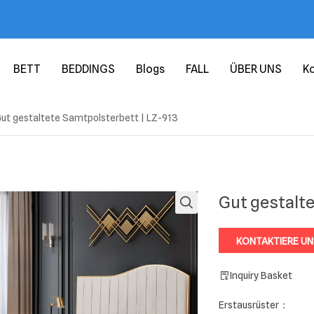
BETT
BEDDINGS
Blogs
FALL
ÜBER UNS
Ko
ut gestaltete Samtpolsterbett | LZ-913
edermatratze
Polsterbett
Mattress Protector
pring Matratze
Nachttisch
Mattress Topper
toffmatratze
Adjustable Bed Frame
Pillows
e Mattress
Fabric Bed
Gut gestalte
ss
Leather Bed
KONTAKTIERE U
Kissen
Nightstands
Inquiry Basket
Erstausrüster：