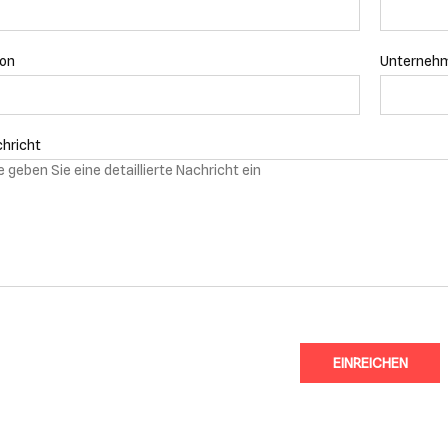
fon
Unterneh
hricht
EINREICHEN